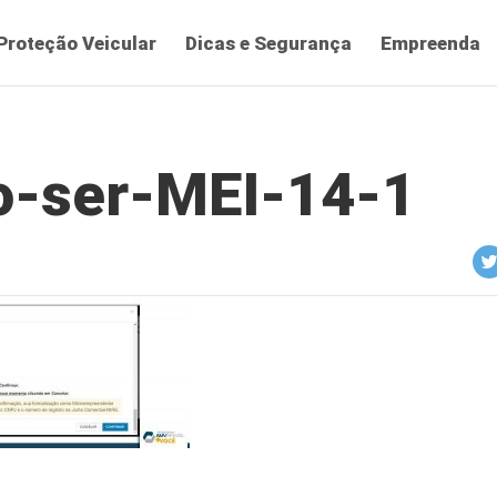
Proteção Veicular
Dicas e Segurança
Empreenda
Blog da AMV –
Proteção para o seu
-ser-MEI-14-1
veículo em formato
de conteúdo relevante