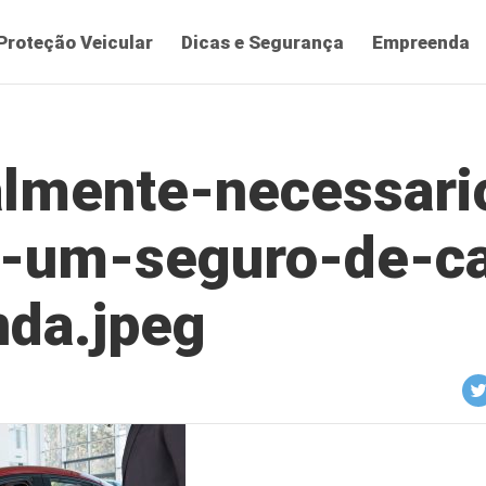
Proteção Veicular
Dicas e Segurança
Empreenda
Blog da AMV –
Proteção para o seu
almente-necessari
veículo em formato
r-um-seguro-de-ca
de conteúdo relevante
nda.jpeg