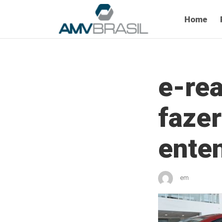
Home
e-re
faze
ente
em