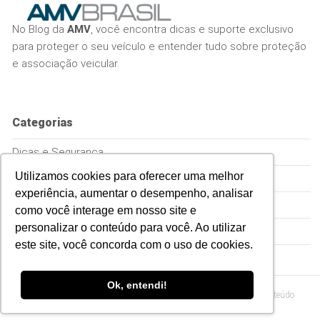
No Blog da
AMV
, você encontra dicas e suporte exclusivo
para proteger o seu veículo e entender tudo sobre proteção
e associação veicular.
Categorias
Dicas e Segurança
Utilizamos cookies para oferecer uma melhor
Empreenda
experiência, aumentar o desempenho, analisar
Proteção Veicular
como você interage em nosso site e
personalizar o conteúdo para você. Ao utilizar
Sem Categoria
este site, você concorda com o uso de cookies.
Ok, entendi!
© 2026
Blog da AMV – Proteção para o seu veículo em formato de conteúdo
relevante
.