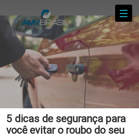
P
Blog da
r
o
c
Proteção
u
r
a
seu veíc
r
p
formato 
o
r
:
conteúd
relevant
5 dicas de segurança para
você evitar o roubo do seu