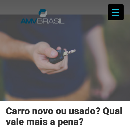
P
Blog da
r
o
c
Proteção
u
r
a
seu veíc
r
p
formato 
o
r
:
conteúd
relevant
Carro novo ou usado? Qual
vale mais a pena?