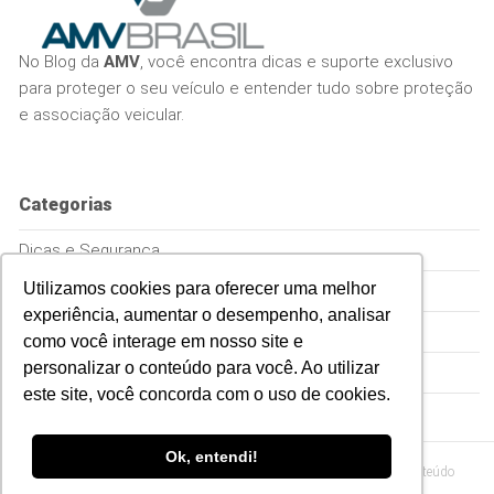
No Blog da
AMV
, você encontra dicas e suporte exclusivo
para proteger o seu veículo e entender tudo sobre proteção
e associação veicular.
Categorias
Dicas e Segurança
Utilizamos cookies para oferecer uma melhor
Empreenda
experiência, aumentar o desempenho, analisar
Proteção Veicular
como você interage em nosso site e
personalizar o conteúdo para você. Ao utilizar
Sem Categoria
este site, você concorda com o uso de cookies.
Ok, entendi!
© 2026
Blog da AMV – Proteção para o seu veículo em formato de conteúdo
relevante
.